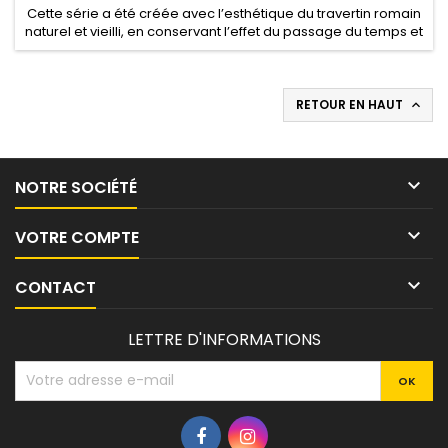
Cette série a été créée avec l’esthétique du travertin romain
naturel et vieilli, en conservant l’effet du passage du temps et
sa couleur d’origine, et en obtenant un produit unique pour
des projets sobres ou rustiques d’intérieur ou d’extérieur.
RETOUR EN HAUT


NOTRE SOCIÉTÉ

VOTRE COMPTE

CONTACT
LETTRE D'INFORMATIONS