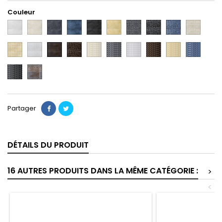
Couleur
CENERE
ALMOND
ANTRACITE
NAVY
NOIR
GOLD
DECOR
DECOR
DECOR
DECOR
ANTRTACITE
NOIR
NAVY
ALMOND
DECOR
DECOR
DECOR
LISTEL
LISTEL
LISTEL
LISTEL
LISTEL
LISTEL
NOCE
GOLD
CENERE
NOCE
ALMOND
ANTRACITE
CENERE
NOCE
GOLD
NAVY
LISTEL
AMBIANCE
NOIR
Partager
DÉTAILS DU PRODUIT
16 AUTRES PRODUITS DANS LA MÊME CATÉGORIE :
>
<