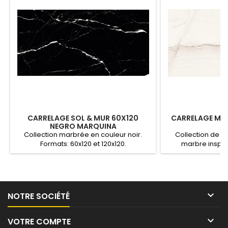
CARRELAGE SOL & MUR 60X120
CARRELAGE MUR
NEGRO MARQUINA
Collection marbrée en couleur noir.
Collection de g
Formats: 60x120 et 120x120.
marbre inspir
sophistiquée or
également conn
Calacatta Brasil, 
traversé par d
dentelées de cou

NOTRE SOCIÉTÉ
Un marbre très expr
minimaliste, parfa
plus co

VOTRE COMPTE