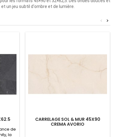
 pour les formats 45×90 et 32×62,5. Des ondes douces et
t un jeu subtil d'ombre et de lumière.
<
>
62.5
CARRELAGE SOL & MUR 45X90
CARREL
CREMA AVORIO
égance de
ity, la