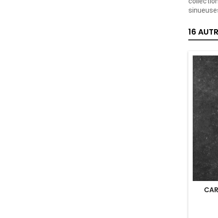
collectio
sinueuses
16 AUT
CAR