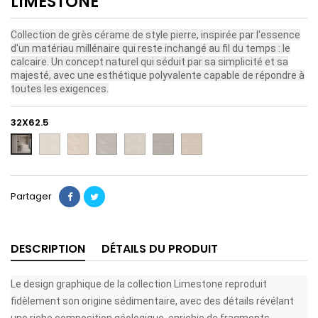
LIMESTONE
Collection de grès cérame de style pierre, inspirée par l'essence
d'un matériau millénaire qui reste inchangé au fil du temps : le
calcaire. Un concept naturel qui séduit par sa simplicité et sa
majesté, avec une esthétique polyvalente capable de répondre à
toutes les exigences.
32X62.5
ALMOND
NATURAL
GREY
DECO
DECO
DECO
AMBIANCE
RECT
RECT
RECT
ALMOND
GREY
NATURAL
59X119
RECT
RECT
RECT
Partager
DESCRIPTION
DÉTAILS DU PRODUIT
Le design graphique de la collection Limestone reproduit
fidèlement son origine sédimentaire, avec des détails révélant
une riche composition géologique, enrichie de fragments