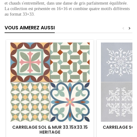
et chauds s'entremêlent, dans une danse de gris parfaitement équilibrée.
La collection est présentée en 16×16 et combine quatre motifs différents
au format 33×33.
VOUS AIMEREZ AUSSI
<
>
CARRELAGE SOL & MUR 33.15X33.15
CARRELAGE SOL 
HERITAGE
D