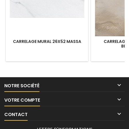
CARRELAGE MURAL 26X52 MASSA
CARRELAGE S
BR

NOTRE SOCIÉTÉ

VOTRE COMPTE

CONTACT